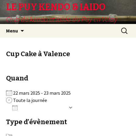
LE PUY KENDO & IAIDO
Club de kendo et ïaïdo du Puy en Velay
Aller
Recherc
Menu
au
contenu
principal
Cup Cake à Valence
Quand
22 mars 2025 - 23 mars 2025
Toute la journée
Ajouter au Calendrier
Télécharger ICS
Calendrier Google
Type d’évènement