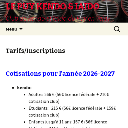
LE PUY KENDO & IAIDO
Club de kendo et ïaïdo du Puy en Velay
Aller
Recherc
Menu
au
contenu
principal
Tarifs/Inscriptions
Cotisations pour l’année 2026-2027
kendo:
Adultes 266 € (56€ licence fédérale + 210€
cotisation club)
Étudiants : 215 € (56€ licence fédérale + 159€
cotisation club)
Enfants jusqu’à 11 ans: 167 € (56€ licence